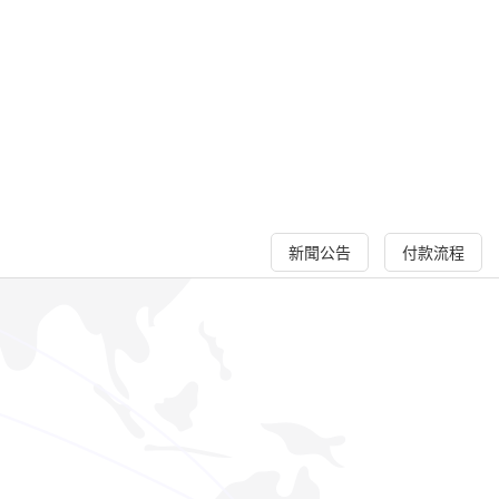
新聞公告
付款流程