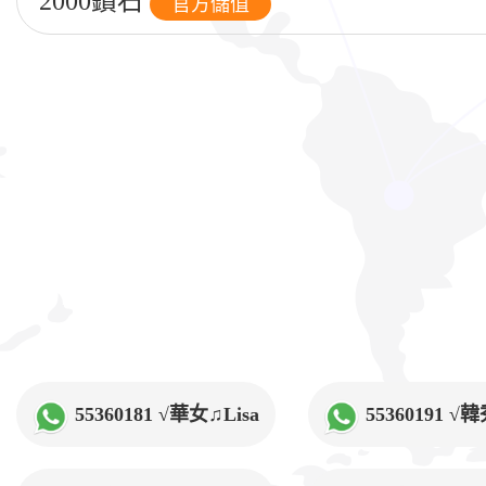
2000鑽石
官方儲值
55360181 √華女♫Lisa
55360191 