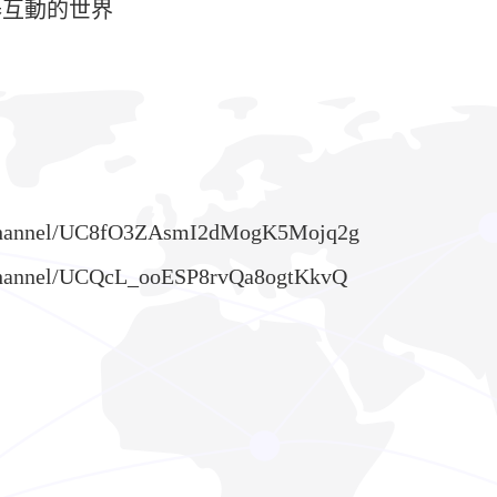
器互動的世界
hannel/UC8fO3ZAsmI2dMogK5Mojq2g
annel/UCQcL_ooESP8rvQa8ogtKkvQ