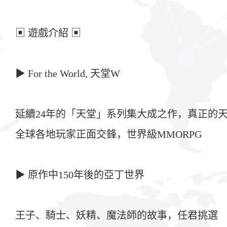
▣ 遊戲介紹 ▣
▶ For the World, 天堂W
延續24年的「天堂」系列集大成之作，真正的
全球各地玩家正面交鋒，世界級MMORPG
▶ 原作中150年後的亞丁世界
王子、騎士、妖精、魔法師的故事，任君挑選