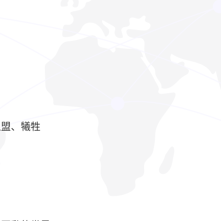
血盟、犧牲