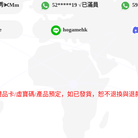
√韓秀⧔Mm
52*****19 √已滿員
5
➲Lucy
e
hogamehk
/禮品卡/虛寶碼/產品預定，如已發貨，恕不退換與退