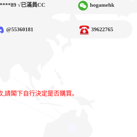
9****89 √已滿員CC
hogamehk
@55360181
39622765
款,請閣下自行決定是否購買。