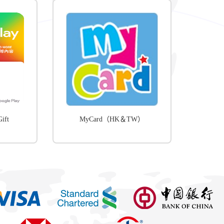
ift
MyCard（HK＆TW）