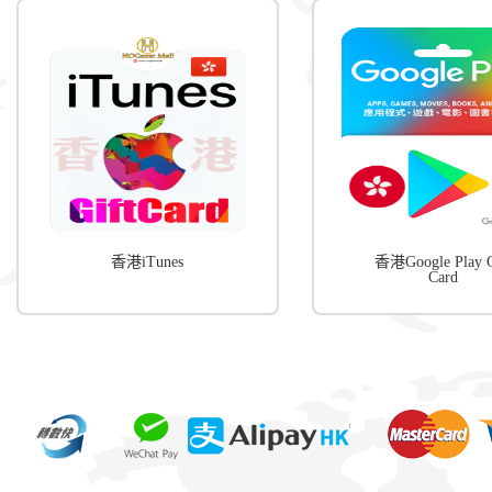
香港iTunes
香港Google Play G
Card