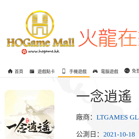
免
首頁
遊戲點卡
手機遊戲
電腦遊戲
一念逍遙
廠商：
LTGAMES G
公測日：
2021-10-18