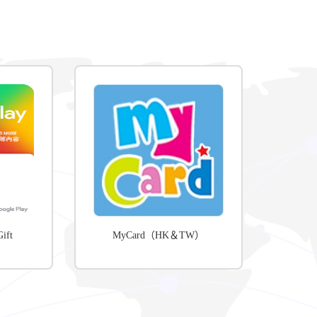
ift
MyCard（HK＆TW）