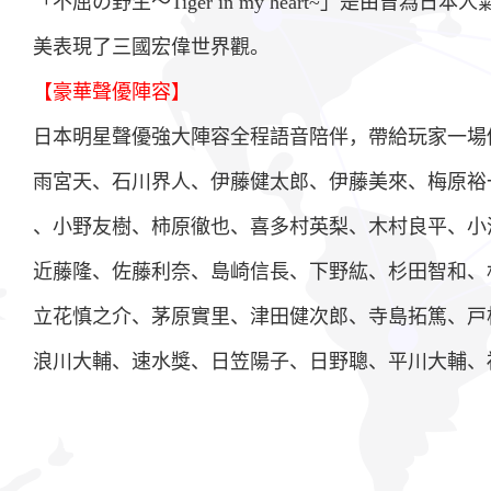
「不屈の野生～Tiger in my heart~」是由
美表現了三國宏偉世界觀。
【豪華聲優陣容】
日本明星聲優強大陣容全程語音陪伴，帶給玩家一場
雨宮天、石川界人、伊藤健太郎、伊藤美來、梅原裕
、小野友樹、柿原徹也、喜多村英梨、木村良平、小
近藤隆、佐藤利奈、島崎信長、下野紘、杉田智和、
立花慎之介、茅原實里、津田健次郎、寺島拓篤、戸
浪川大輔、速水獎、日笠陽子、日野聰、平川大輔、