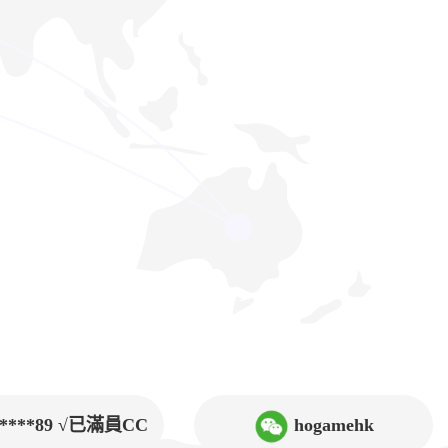
9****89 √已滿員CC
hogamehk