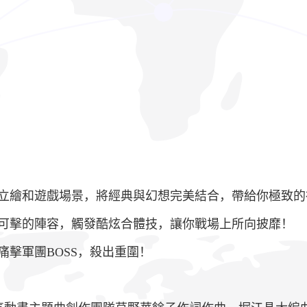
立繪和遊戲場景，將經典與幻想完美結合，帶給你極致的
可擊的陣容，觸發酷炫合體技，讓你戰場上所向披靡！
擊軍團BOSS，殺出重圍！