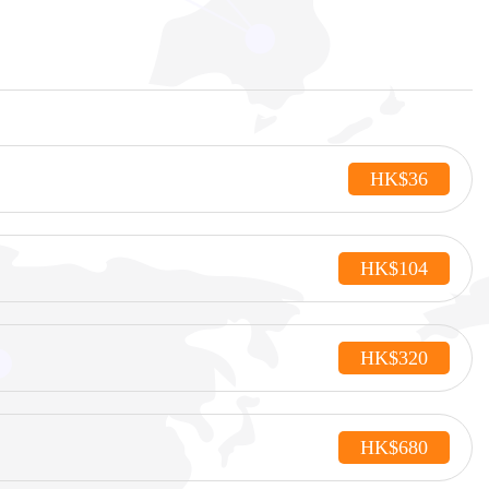
HK$36
HK$104
HK$320
HK$680