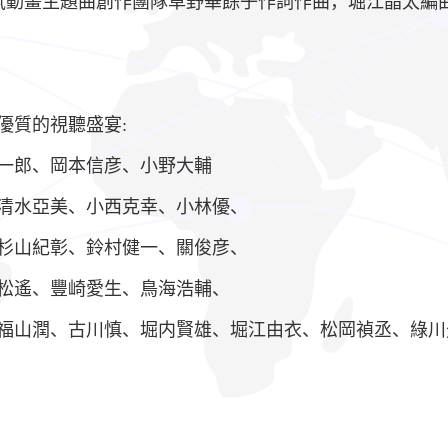
曾為日本人氣動畫主題曲創作團隊草野華餘子作詞作曲，堀江晶太編曲
優質的視聽盛宴:
一郎、岡本信彦、小野大輔
清水亞美、小西克幸、小林優、
杉山紀彰、鈴村健一、關俊彦、
松遙、豐崎愛生、鳥海浩輔、
福山潤、古川慎、堀内賢雄、堀江由衣、松岡禎丞、綠川