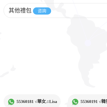
其他禮包
咨詢
55360181 √華女♫Lisa
55360191 