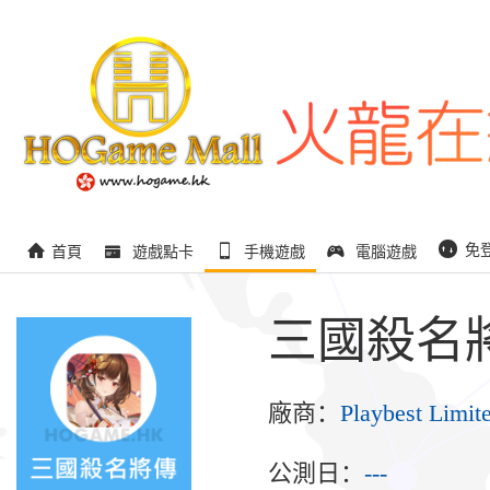
免
首頁
遊戲點卡
手機遊戲
電腦遊戲
三國殺名
廠商：
Playbest Limit
公測日：
---