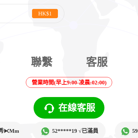
HK$1
聯繫
客服
營業時間(早上9:00-凌晨:02:00)
在線客服
√韓秀⧔Mm
52*****19 √已滿員
5