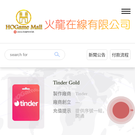
新聞公告
付款流程
Tinder Gold
製作廠商
Tinder
廠商創立
---
充值提示
提供序號一組，或幫買家
開通