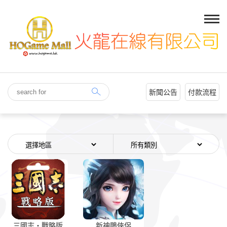
新聞公告
付款流程
三國志・戰略版
新神鵰俠侶