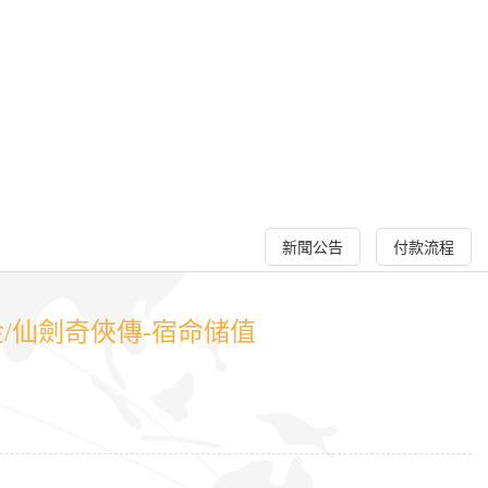
新聞公告
付款流程
/仙劍奇俠傳-宿命储值