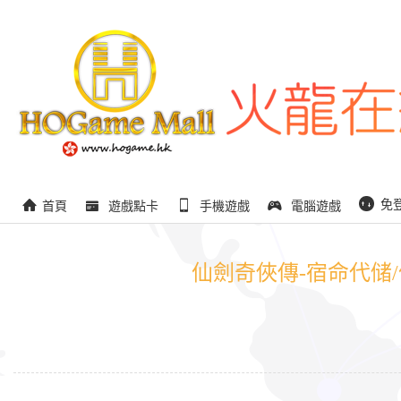
免
首頁
遊戲點卡
手機遊戲
電腦遊戲
仙劍奇俠傳-宿命代储