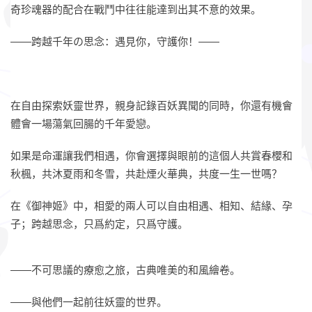
奇珍魂器的配合在戰鬥中往往能達到出其不意的效果。
——跨越千年
の
思念：遇見你，守護你！——
在自由探索妖靈世界，親身記錄百妖異聞的同時，你還有機會
體會一場蕩氣回腸的千年愛戀。
如果是命運讓我們相遇，你會選擇與眼前的這個人共賞春櫻和
秋楓，共沐夏雨和冬雪，共赴煙火華典，共度一生一世嗎？
在《御神姬》中，相愛的兩人可以自由相遇、相知、結緣、孕
子；跨越思念，只爲約定，只爲守護。
——不可思議的療愈之旅，古典唯美的和風繪卷。
——與他們一起前往妖靈的世界。