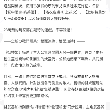
遊戲開機後，使用已獲得的序列號兌換多種限定好禮，包括
【繁中限定·奶茶姬】、【浴衣皮膚·打上花火】、【邀約特典對
話框&頭像框】以及超值虛寶大禮包等等。
28萬預約玩家都在期待的遊戲，不容錯過！
——全新
の
戰鬥體系：雙寵連擕，雙武加持！——
《御神姬》描述了主人公無意間闖入另一個世界，遇見了由各
種生靈或寶物幻化而生的妖靈們，並和她們結下羈絆，共同展
開一段宿命之旅的故事。
自然，一路上你們將遭遇無數或正或邪、各有故事的大妖鬼
怪、人族異類。針對技能各有側重的敵人，獨特的雙妖寵玩法
能輕鬆實現“能力剋制”和“無縫連擊”，因此在妖靈和妖僕的選擇
和培養上也需要更加策略化。
雙武器加持則讓“法術增幅”和“物理輸出”同步控場，主角武器與