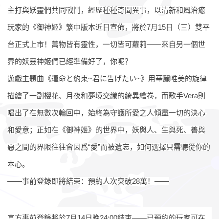
主打與妖靈們共同戰鬥，經歷種種奇聞異事，以清新和風治癒
玩家的《御神姬》繁中版本近日宣佈，將於7月15日（三）雙平
台正式上市！萬物皆有靈性，一切皆可蘿莉——來自另一個世
界的妖靈神姬們已經準備好了，你呢？
遊戲主題曲《運命と約束~君に告げたい~》用華麗唯美的旋律
描繪了一副櫻花、月夜和夢境交織的綺異繪卷，而歌手Vera則
唱出了在無數次輪回中，始終為守護所愛之人傾盡一切的決心
和愛意；正如在《御神姬》的世界中，妖與人、生與死、善與
惡之間的界限往往會因爲“愛”而被遺忘，如何選擇只需聽從你的
本心。
——事前登錄即將結束：預約人次突破
28
萬！——
官方事前登錄將於7月14日晚24:00結束——已預約的玩家可在