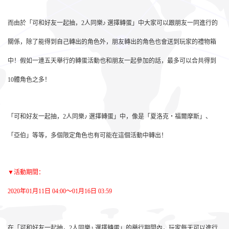
而由於「可和好友一起抽，2人同樂♪ 選擇轉蛋」中大家可以跟朋友一同進行的
關係，除了能得到自己轉出的角色外，朋友轉出的角色也會送到玩家的禮物箱
中！假如一連五天舉行的轉蛋活動也和朋友一起參加的話，最多可以合共得到
10體角色之多！
「可和好友一起抽，2人同樂♪ 選擇轉蛋」中，像是「夏洛克・福爾摩斯」、
「亞伯」等等，多個限定角色也有可能在這個活動中轉出！
▼活動期間：
2020年01月11日 04:00～01月16日 03:59
在「可和好友一起抽，2人同樂♪ 選擇轉蛋」的舉行期間內，玩家每天可以進行