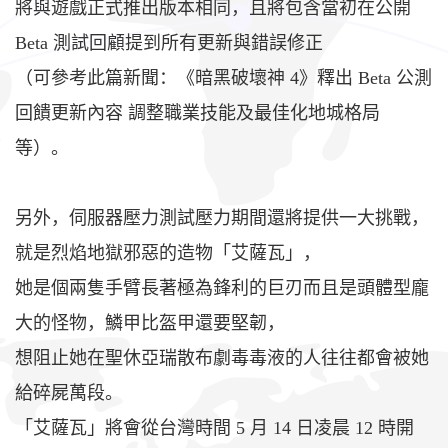
將與遊戲正式推出版本相同，且將包含當初在公開
Beta 測試回顧提到所有更新與錯誤修正
（可參考此篇新聞：《暗黑破壞神 4》釋出 Beta 公測
回饋更新內容 調整職業技能及最佳化地城格局
等）。
另外，伺服器壓力測試壓力期間還將提供一大挑戰，
就是烈焰地獄邪惡的造物「艾薩瓦」，
她是個兩隻手臂長著極為鋒利的巨刃而且是頭體型龐
大的怪物，鱗甲比盔甲還要堅韌，
想阻止她在聖休亞瑞散布劇毒毒液的人往往都會被她
給碎屍萬段。
「艾薩瓦」將會從台灣時間 5 月 14 日凌晨 12 時開