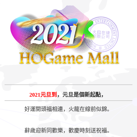
2021元旦到
，元旦是個新起點，
好運開頭福相連，火龍在線前似錦。
辭歲迎新同歡樂，歡慶時刻送祝福。