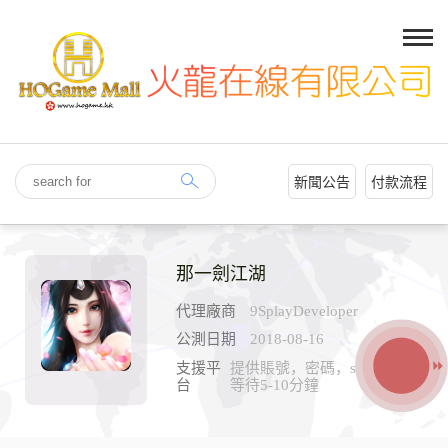
新聞公告
付款流程
那一劍江湖
代理廠商
9SplayDeveloper
公測日期
2018-08-16
支援平
提供賬號，密碼，ser,ID耐心
台
等待5-10分鐘