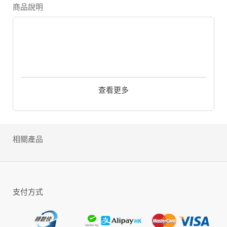
商品說明
【遊戲特色】
查看更多
神獸◆不僅是身後的伙伴
養獸千日，用在此時！過去神獸只能陪伴在玩家身
後練功，現在開放更高層級的PVP系統「封魔戰
場」，玩家可以攜帶神獸入戰！讓過去身後伙伴，
成為戰場上兇猛殺敵的得力助手！
相關產品
7日◆不會是你我的限期
武俠界配對率最高的「七日交友系統」全面提升，
從愛情的長跑，到走入愛情的墳墓一手包辦。讓你
支付方式
擺脫欲擒故縱的渣男/渣女，與生命中的他/她情定江
湖，發放紅色炸彈！