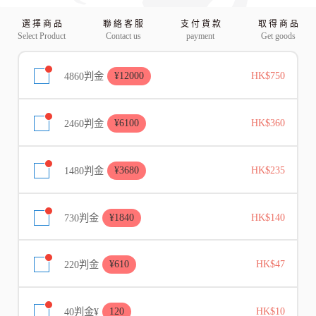
選 擇 商 品
聯 絡 客 服
支 付 貨 款
取 得 商 品
Select Product
Contact us
payment
Get goods
4860判金
¥12000
HK$750
2460判金
¥6100
HK$360
1480判金
¥3680
HK$235
730判金
¥1840
HK$140
220判金
¥610
HK$47
40判金¥
120
HK$10