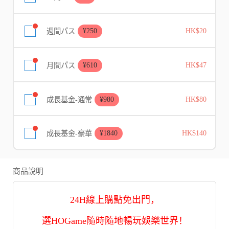
週間パス
¥250
HK$20
月間パス
¥610
HK$47
成長基金-通常
¥980
HK$80
成長基金-豪華
¥1840
HK$140
商品說明
24H線上購點免出門，
選HOGame隨時隨地暢玩娛樂世界！