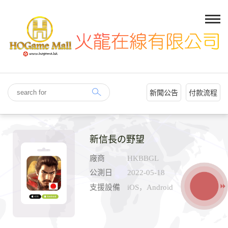
新聞公告
付款流程
新信長の野望
廠商
HKBBGL
公測日
2022-05-18
支援設備
iOS，Android