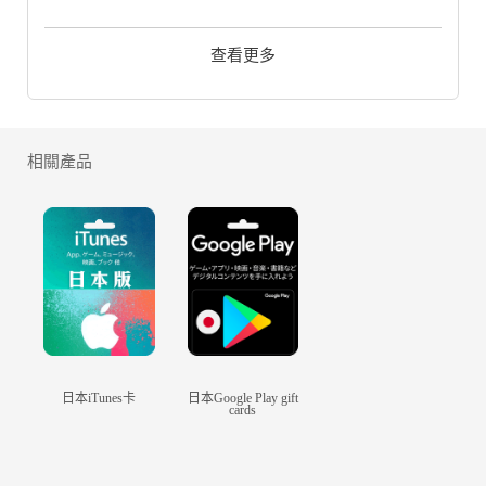
立刻透過HOGame.HK儲值手機遊戲
查看更多
新信長の野望金判禮包,FPS/轉數快付款
樂享方便又慳錢的遊戲課金新購物體驗！
人工客服在線 24x7 即時交付！
相關產品
關於遊戲：
《信長の野望・創造》の正式ライセンスを受
けて作られた新作スマホアプリ《新信長の野
望》が登場！
全国の諸将と共に、新しき野望に挑め！
儲值流程：
請提供引繼碼登入即可！
日本iTunes卡
日本Google Play gift
cards