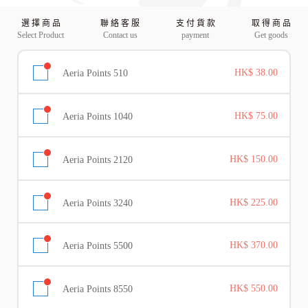
選 擇 商 品
聯 絡 客 服
支 付 貨 款
取 得 商 品
Select Product
Contact us
payment
Get goods
Aeria Points 510
HK$ 38.00
Aeria Points 1040
HK$ 75.00
Aeria Points 2120
HK$ 150.00
Aeria Points 3240
HK$ 225.00
Aeria Points 5500
HK$ 370.00
Aeria Points 8550
HK$ 550.00