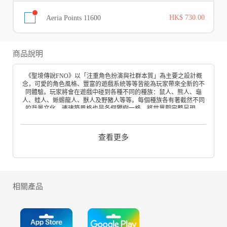
Aeria Points 11600
HK$ 730.00
商品說明
《聖境傳說FNO》以「注重角色扮演與社群本質」為主要之設計概
念，可愛的角色風格、豐富的遊戲系統等等皆能為玩家帶來全新的不
同體驗。玩家將會在遊戲中碰到各種不同的種族：鼠人、熊人、龜
人、蛙人、蜥蜴龍人、獸人及野豬人等等。每個種族各有著截然不同
的背景文化，連建築風格也是各個獨樹一格，將世界觀完整呈現。
職業設計方面，擁有15種以上的職業供玩家選擇，並且還可隨時隨地
依需求變換，使玩家在進行遊戲的同時不但能體會到各種職業所帶來
的不同樂趣，更重要的是－大大提高了每個玩家面臨團隊需求時的配
查看更多
合度。讓遊戲回歸角色扮演最初的本質：毫無壓力地玩出屬於自己的
個人特色。
玩家可以在遊戲中與好友們共同建立屬於自己的家園，甚至，遊走世
界各地四處招募屬意的NPC來定居在自己家園中，也不是問題。招募
來的NPC將會與玩家一同生活，並且還會開設各式各樣的商店做生
意，有的NPC甚至會傳授居民自己的獨門技術，以提高城鎮的競爭
相關產品
力。
在城鎮中可以設定屬於自己的節日，舉辦熱鬧的慶典，並且邀請所有
居民一起慶祝同樂。此外每個城鎮也能自行決定要搭蓋什麼樣的建築
物，想建立一座豪華氣派的觀光城市、或是著重於工商業生產的繁華
都市，全部由玩家自己來決定。~