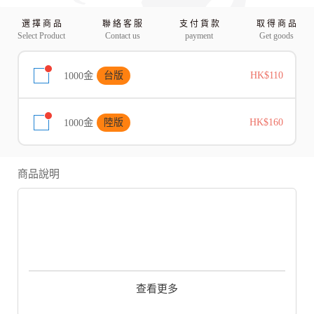
選 擇 商 品
聯 絡 客 服
支 付 貨 款
取 得 商 品
Select Product
Contact us
payment
Get goods
1000金
台版
HK$110
1000金
陸版
HK$160
商品說明
《天涯明月刀》是款改編自古龍同名小說的線上遊戲，故事背景在白
玉京失蹤後的武俠生態，為了抗衡被方龍香獨攬大權的青龍會，四大
查看更多
高手各懷抱負先後創立了寒江城、帝王州、水龍吟與萬里殺四大盟
會，並廣招太白、神威、唐門、丐幫、天香、五毒、真武、神刀八荒
門派好手，一同抗衡青龍會的暴行。玩家要扮演八荒中的其中一門門