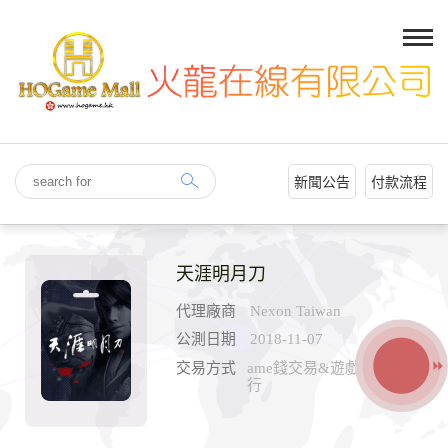
新聞公告
付款流程
天涯明月刀
代理廠商
Nexon Taiwan
公測日期
2018-11-07
交易方式
ame錢交易&遊戲內&拍賣
行