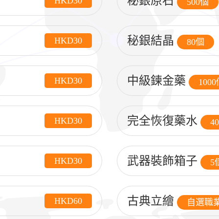
秘銀原石
HKD30
500個
秘銀結晶
HKD30
80個
中級鍊金藥
HKD30
100
完全恢復藥水
HKD30
4
武器裝飾箱子
HKD30
5
古典立繪
HKD60
自選職