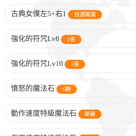
古典女僕左5+右1
自選職業
強化的符咒Lv8
1張
強化的符咒Lv10
1張
憤怒的魔法石
6顆
動作速度特級魔法石
華麗