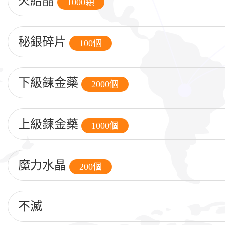
火結晶
1000顆
秘銀碎片
100個
下級鍊金藥
2000個
上級鍊金藥
1000個
魔力水晶
200個
不滅