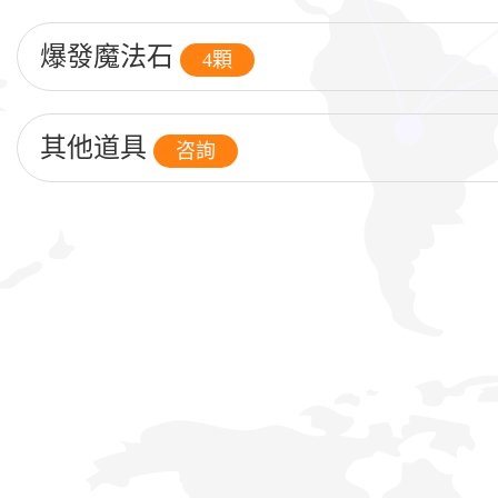
爆發魔法石
4顆
其他道具
咨詢