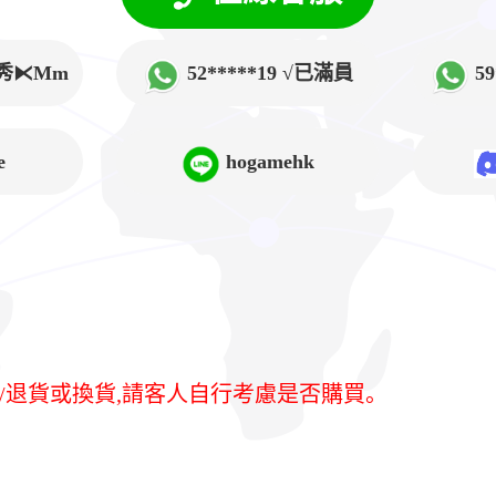
√韓秀⧔Mm
52*****19 √已滿員
5
➲Lucy
e
hogamehk
/退貨或換貨,請客人自行考慮是否購買。