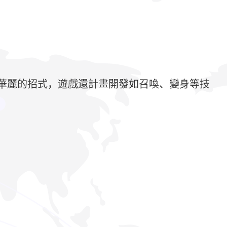
華麗的招式，遊戲還計畫開發如召喚、變身等技