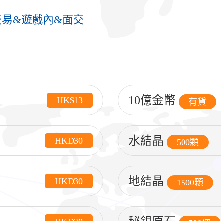
錢交易&遊戲內&面交
10億金幣
HK$13
有貨
水結晶
HKD30
500顆
地結晶
HKD30
1500顆