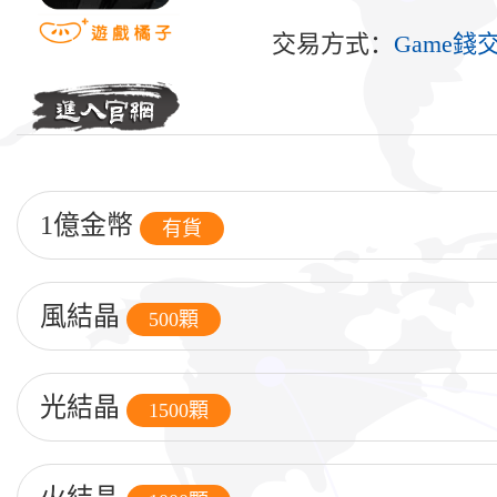
交易方式：
Game
1億金幣
有貨
風結晶
500顆
光結晶
1500顆