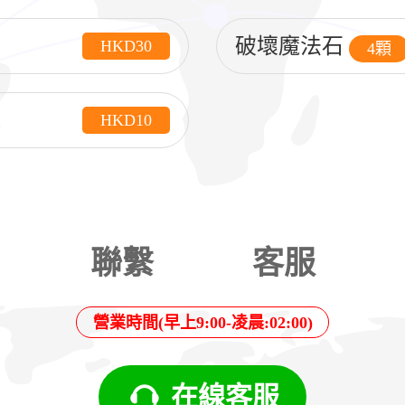
破壞魔法石
HKD30
4顆
HKD10
聯繫
客服
營業時間(早上9:00-凌晨:02:00)
在線客服