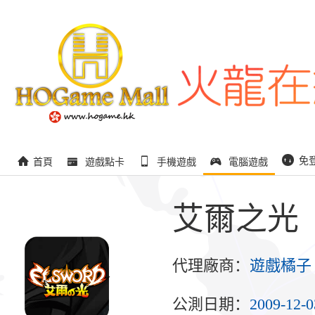
免
首頁
遊戲點卡
手機遊戲
電腦遊戲
艾爾之光
代理廠商：
遊戲橘子
公測日期：
2009-12-0