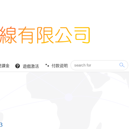
登課金
付款说明
遊戲激活
3