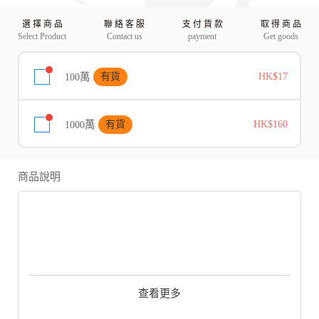
選 擇 商 品
聯 絡 客 服
支 付 貨 款
取 得 商 品
Select Product
Contact us
payment
Get goods
100萬
有貨
HK$17
1000萬
有貨
HK$160
商品說明
《魔力寶貝》原名為 CrossGate，是由發行知名RPG「勇者鬥惡龍
（Dragon Quest）」遊戲聞名全世界的日本 ENIX 公司所製作，遊戲
中畫風明亮、任務豐富、職業多變，以大量主線任務劇情對話而創造
查看更多
出「劍與魔法的幻想世界」。遊戲背景設定在中古風的魔法世界，敘
述現實生活中的玩家們，在某天突然被奇異的魔法召喚到法蘭王國，
並以「開啟者」身分展開各式各樣的冒險之旅。