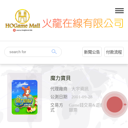
新聞公告
付款流程
魔力寶貝
代理廠商
大宇資訊
公測日期
2001-09-28
交易方
Game錢交易&遊戲內&面交
式
銀票