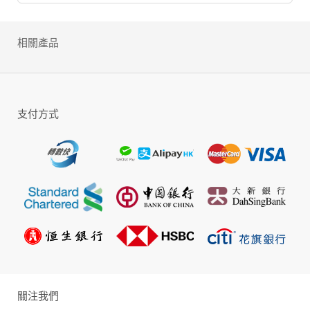
自 ENIX 與 SQUARE 公司合併後，本作由原本充滿日式漫畫的
風味，在改版後更添加了 FF 系列的畫風特色。玩家角色也由原先二
相關產品
十種增加為數十多種可愛造型，無論男女玩家，相信看到第一眼就會
愛上它。遊戲內容維持 ENIX 一貫的細膩精神，玩家有數十種職業、
百餘種技能可以學習，若玩家不喜歡當初就職的職業，還可以轉職，
體驗遊戲中更多樣的變化。遊戲中尚擁有萬種的物品、武器及數百種
的寵物，玩家還可以抓怪物成為自己的寵物，經過訓練和照顧，寵物
能力也會越來越強，在遊戲中想要擁有超強寵物，可得好好研究檔次
論，再挑選 LV1 寵物，訓練成長。
支付方式
雖然本作是正統的 RPG 遊戲，但遊戲設計上特別強調操作方便
和互動性，無論新手老手、男生女生都能很快進入遊戲。玩家可以交
換名片，使用名片系統發送 Mail，見面了還有 18 種不同的爆笑動作
讓玩家選擇，例如坐下、高興、生氣、倒地以及「剪刀、石頭、布」
趣味回應機能！聊天時有預設詞句熱鍵，可以先設定常用的口頭禪，
按個鍵快速說話，電腦打字慢的玩家也能自在的聊天喔！當然玩家可
組隊冒險，最多 5 人，加上各自馴養的寵物，就能組成強大的隊伍。
不但互相扶持共同在奇幻的世界中探險，隊伍之間也可以互相挑戰。
本作不同於一般打打殺殺的線上 RPG，沒有血腥的戰鬥，有的是溫暖
互動內涵，適合全年齡玩家一同分享，上網頻寬需求小，在家使用撥
接上網也能通的超優質連線遊戲。
關注我們