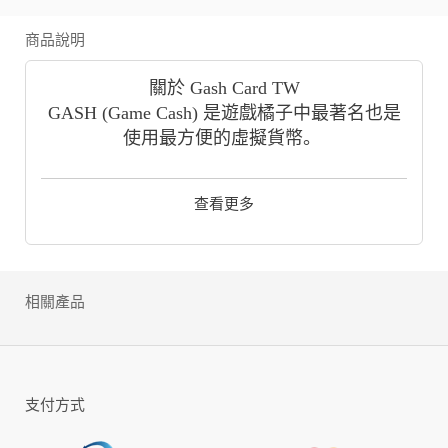
商品說明
關於 Gash Card TW
GASH (Game Cash) 是遊戲橘子中最著名也是
使用最方便的虛擬貨幣。
Gash Card (TW) 為您提供 Gash 積分，這是一
種用於 Gash 和 Beanfun 等遊戲平台的遊戲貨
查看更多
幣。它是台灣、香港、中國和日本遊戲玩家最
流行的支付工具之一，可用於 3,000 多款遊
戲。
GASH 還結合了數字娛樂，例如日本動漫在線
相關產品
MMORPG，它在全球範圍內提供數字遊戲，
讓您沉浸在激動人心的虛擬娛樂世界中。
GASH 是全球遊戲玩家認可的國際品牌。這是
購買數字內容的最佳方式之一。您也可以將
支付方式
Gash Points 用於與遊戲橘子無關的其他公司的
遊戲。