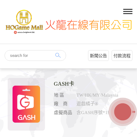
新聞公告
付款流程
GASH卡
地 區
TW/HK/MY/Malaysia
廠 商
遊戲橘子®
虛擬商品
含GASH序號*1組