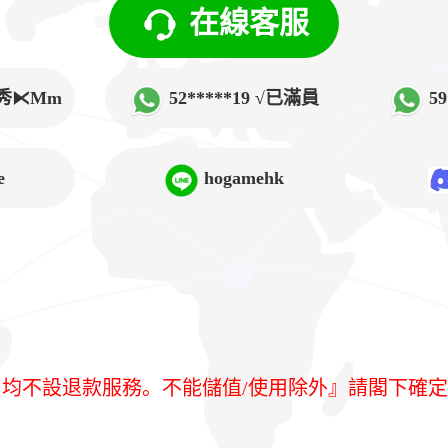
在線客服
√韓秀⧔Mm
52*****19 √已滿員
5
➲Lucy
e
hogamehk
均不設退款服務。不能儲值/使用除外』請閣下確