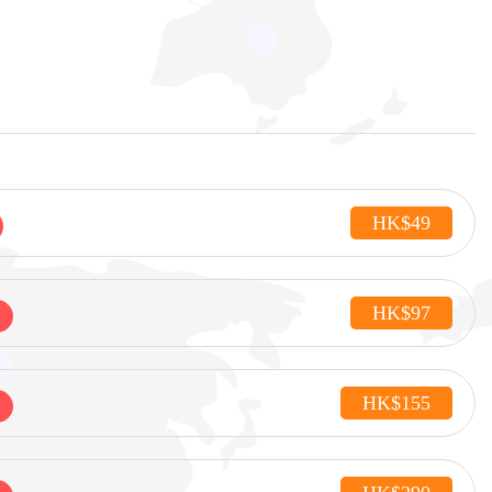
HK$49
HK$97
HK$155