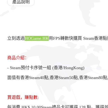
產品說明
立刻透過
HOGame.HK
用FPS轉數快購買 Steam
商品介紹：
- Steam預付卡序號一組 (
香港/HongKong
)
面值有香港Steam40點,香港Steam50點,香港Steam80點,Stea
買遊戲，賺點數:
每消費 HK$ 10.00Steam禮品卡可獲得 128 點。獲