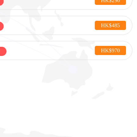
HK$290
HK$485
HK$970
點