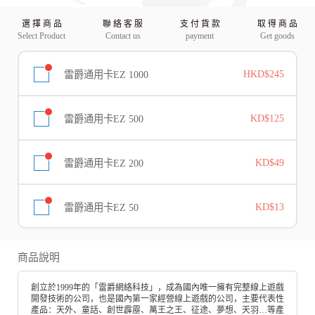
選 擇 商 品
聯 絡 客 服
支 付 貨 款
取 得 商 品
Select Product
Contact us
payment
Get goods
雷爵通用卡EZ 1000
HKD$245
雷爵通用卡EZ 500
KD$125
雷爵通用卡EZ 200
KD$49
雷爵通用卡EZ 50
KD$13
商品說明
創立於1999年的「雷爵網絡科技」，成為國內唯一擁有完整線上遊戲
開發技術的公司，也是國內第一家經營線上遊戲的公司，主要代表性
產品：天外、童話、創世霹靂、萬王之王、征途、夢想、天羽…等產