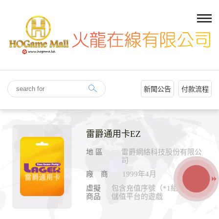
新聞公告
付款流程
雷爵通用卡EZ
地 區
雷爵網絡科技股份有限公
司
廠 商
1999年4月
虛擬
包含充值序號（*1組）,用於
商品
儲值平台的遊戲